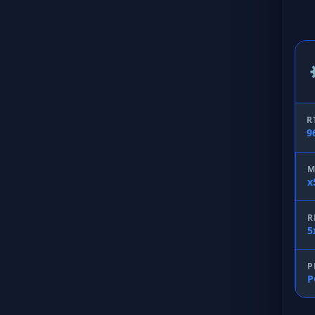
R
9
M
x
R
5
P
P