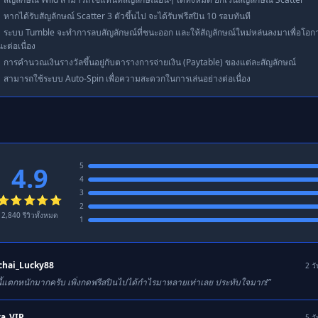
หากได้รับสัญลักษณ์ Scatter 3 ตัวขึ้นไป จะได้รับฟรีสปิน 10 รอบทันที
ระบบ Tumble จะทำการลบสัญลักษณ์ที่ชนะออก และให้สัญลักษณ์ใหม่หล่นลงมาเพื่อโอก
ะต่อเนื่อง
การคำนวณเงินรางวัลขึ้นอยู่กับตารางการจ่ายเงิน (Paytable) ของแต่ละสัญลักษณ์
สามารถใช้ระบบ Auto-Spin เพื่อความสะดวกในการเล่นอย่างต่อเนื่อง
นรีวิวจากผู้เล่นจริง
5
4.9
4
3
⭐⭐⭐⭐⭐
2
2,840 รีวิวทั้งหมด
1
hai_Lucky88
2 วั
ี้แตกหนักมากครับ เพิ่งกดฟรีสปินไปได้กำไรมาหลายเท่าเลย ประทับใจมาก!”
a_VIP
5 วั