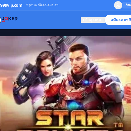
r999vip.com
ที่สุดของสล็อตระดับวีไอพี
เลือ
เข้าสู่ระบบ
สมัครสมาช