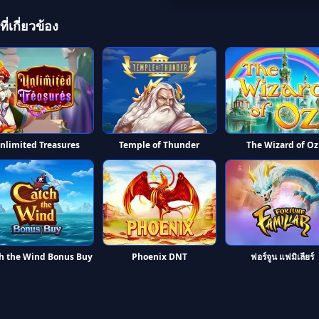
ี่เกี่ยวข้อง
nlimited Treasures
Temple of Thunder
The Wizard of Oz
h the Wind Bonus Buy
Phoenix DNT
ฟอร์จูน แฟมิเลียร์