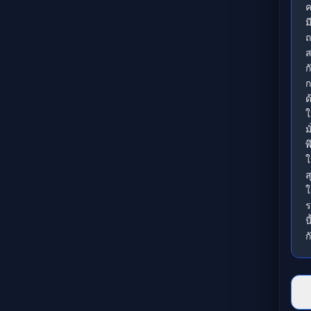
ค
ม
ถ
ส
ก
ก
ด
ใ
ม
พ
ใ
ส
ใ
ร
น
ก