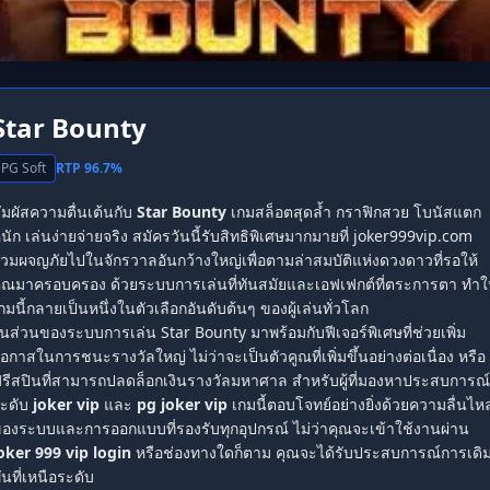
▶
Star Bounty
PG Soft
RTP 96.7%
ัมผัสความตื่นเต้นกับ
Star Bounty
เกมสล็อตสุดล้ำ กราฟิกสวย โบนัสแตก
นัก เล่นง่ายจ่ายจริง สมัครวันนี้รับสิทธิพิเศษมากมายที่ joker999vip.com
่วมผจญภัยไปในจักรวาลอันกว้างใหญ่เพื่อตามล่าสมบัติแห่งดวงดาวที่รอให้
ุณมาครอบครอง ด้วยระบบการเล่นที่ทันสมัยและเอฟเฟกต์ที่ตระการตา ทำใ
กมนี้กลายเป็นหนึ่งในตัวเลือกอันดับต้นๆ ของผู้เล่นทั่วโลก
นส่วนของระบบการเล่น Star Bounty มาพร้อมกับฟีเจอร์พิเศษที่ช่วยเพิ่ม
อกาสในการชนะรางวัลใหญ่ ไม่ว่าจะเป็นตัวคูณที่เพิ่มขึ้นอย่างต่อเนื่อง หรือ
รีสปินที่สามารถปลดล็อกเงินรางวัลมหาศาล สำหรับผู้ที่มองหาประสบการณ์
ะดับ
joker vip
และ
pg joker vip
เกมนี้ตอบโจทย์อย่างยิ่งด้วยความลื่นไห
องระบบและการออกแบบที่รองรับทุกอุปกรณ์ ไม่ว่าคุณจะเข้าใช้งานผ่าน
oker 999 vip login
หรือช่องทางใดก็ตาม คุณจะได้รับประสบการณ์การเดิ
ันที่เหนือระดับ