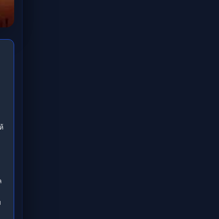
ห้
ล
ม