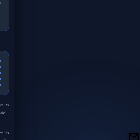
ะ
นที่แล้ว
่นเพ
งที่แล้ว