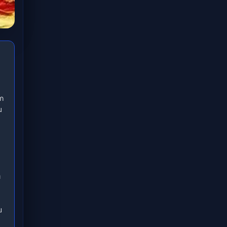
ก
ม
่
ย