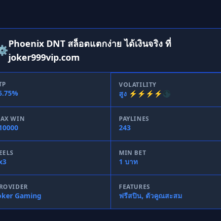
Phoenix DNT สล็อตแตกง่าย ได้เงินจริง ที่
⚙️
joker999vip.com
TP
VOLATILITY
6.75%
สูง ⚡⚡⚡⚡🌑
AX WIN
PAYLINES
10000
243
EELS
MIN BET
x3
1 บาท
ROVIDER
FEATURES
oker Gaming
ฟรีสปิน, ตัวคูณสะสม