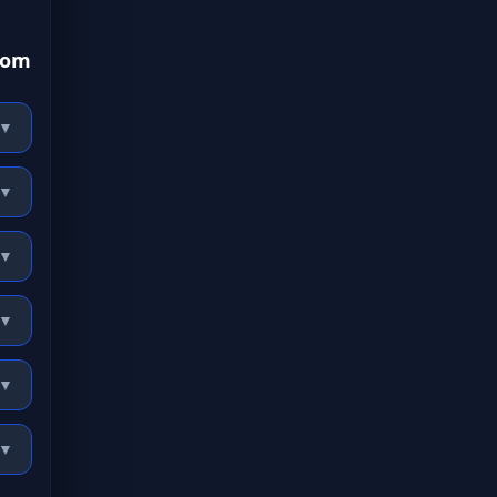
.com
▼
▼
▼
▼
▼
▼