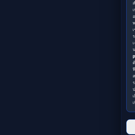
ส
เ
อ
พ
เ
ร
เ
น
p
ต
ฟ
ส
ร
ป
เ
เ