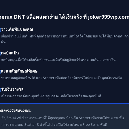
enix DNT สล็อตแตกง่าย ได้เงินจริง ที่ joker999vip.co
วางเดิมพันของคุณ
เลือกจำนวนเงินเดิมพันที่คุณต้องการต่อการหมุนหนึ่งครั้ง โดยปรับแต่งได้ที่ปุ่มควบคุมกา
พัน
กดปุ่มสปิน
กดปุ่มหมุนเพื่อให้วงล้อเริ่มทำงานและลุ้นรับสัญลักษณ์ที่ตรงตามเส้นการจ่ายเงิน
สะสมสัญลักษณ์พิเศษ
รวบรวมสัญลักษณ์ Wild และ Scatter เพื่อปลดล็อกฟีเจอร์โบนัสและตัวคูณเงินรางวัล
รับเงินรางวัล
เมื่อชนะรางวัล เงินจะถูกเพิ่มเข้าสู่ยอดคงเหลือในวอลเล็ตของคุณทันที
ฎและข้อบังคับของเกม
สัญลักษณ์ Wild สามารถแทนที่ได้ทุกสัญลักษณ์ยกเว้น Scatter เพื่อช่วยให้ชนะง่ายขึ้น
การปรากฏของ Scatter 3 ตัวขึ้นไป จะเปิดใช้งานโหมด Free Spins ทันที