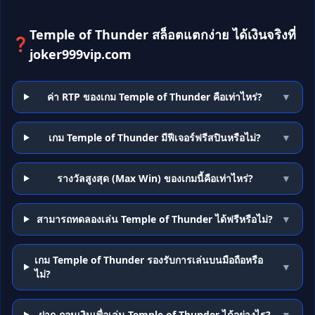
Temple of Thunder สล็อตแตกง่าย ได้เงินจริงที่
❓
joker999vip.com
ค่า RTP ของเกม Temple of Thunder คือเท่าไหร่?
▼
เกม Temple of Thunder มีฟีเจอร์ฟรีสปินหรือไม่?
▼
รางวัลสูงสุด (Max Win) ของเกมนี้คือเท่าไหร่?
▼
สามารถทดลองเล่น Temple of Thunder ได้ฟรีหรือไม่?
▼
เกม Temple of Thunder รองรับการเล่นบนมือถือหรือ
▼
ไม่?
ฝาก-ถอนเงินเพื่อเล่น Temple of Thunder ได้อย่างไร?
▼