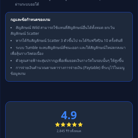
ผ่านระบบออโต้
กฎและข้อกำหนดของเกม
สัญลักษณ์ Wild สามารถใช้แทนที่สัญลักษณ์อื่นได้ทั้งหมด ยกเว้น
สัญลักษณ์ Scatter
หากได้รับสัญลักษณ์ Scatter 3 ตัวขึ้นไป จะได้รับฟรีสปิน 10 ครั้งทันที
ระบบ Tumble จะลบสัญลักษณ์ที่ชนะออก และให้สัญลักษณ์ใหม่ตกลงมา
เพื่อลุ้นรางวัลต่อเนื่อง
ตัวคูณสายฟ้าจะสุ่มปรากฏเพื่อเพิ่มยอดเงินรางวัลในรอบนั้นๆ ให้สูงขึ้น
การจ่ายเงินคำนวณตามตารางการจ่ายเงิน (Paytable) ที่ระบุไว้ในเมนู
ข้อมูลเกม
คะแนนรีวิวจากผู้เล่นจริง
4.9
⭐⭐⭐⭐⭐
2,845 รีวิวทั้งหมด