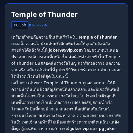
▶
Temple of Thunder
PG Soft
RTP 96.7%
เตรียมตัวพบกับความตื่นเต้นเร้าใจใน
Temple of Thunder
เกมสล็อตออนไลน์ระดับพรีเมียมที่พร้อมให้คุณสัมผัสพลัง
สายฟ้าได้แล้ววันนี้ที่
joker999vip.com
โดยตัวเกมนำเสนอ
ประสบการณ์การเล่นที่เหนือชั้น สัมผัสพลังสายฟ้าใน Temple
of Thunder ปั่นสล็อตลุ้นรางวัลใหญ่ กราฟิกอลังการ แตกง่าย
จ่ายจริง สมัครเล่นวันนี้ที่ joker999vip พร้อมระบบฝาก-ถอนออ
โต้ที่รวดเร็วทันใจที่สุดในขณะนี้
กลไกการเล่นของ Temple of Thunder ถูกออกแบบมาให้มี
ความน่าตื่นเต้นด้วยสัญลักษณ์ที่หลากหลายและฟีเจอร์พิเศษที่
ช่วยเพิ่มโอกาสในการชนะรางวัลใหญ่ ไม่ว่าจะเป็นตัวคูณที่
เพิ่มขึ้นอย่างรวดเร็วเมื่อเกิดการระเบิดของสัญลักษณ์ หรือ
โหมดฟรีสปินที่สายฟ้าจะฟาดลงมาเพื่อเปลี่ยนสัญลักษณ์
ธรรมดาให้กลายเป็นรางวัลมหาศาล ความสวยงามของกราฟิก
ในธีมเทพเจ้าสายฟ้านี้ไม่เพียงแต่สร้างความเพลิดเพลิน แต่ยัง
ดึงดูดผู้เล่นที่มองหาประสบการณ์
joker vip
และ
pg joker