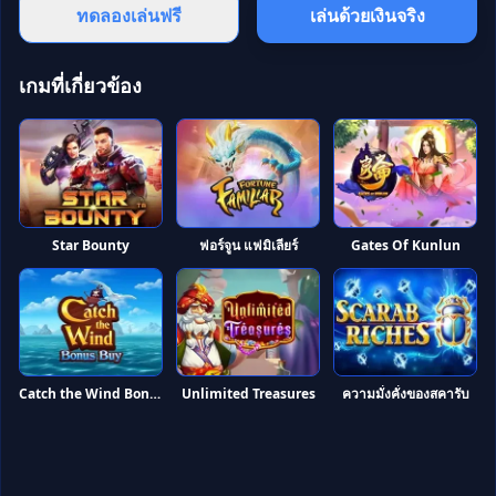
ทดลองเล่นฟรี
เล่นด้วยเงินจริง
เกมที่เกี่ยวข้อง
Star Bounty
ฟอร์จูน แฟมิเลียร์
Gates Of Kunlun
Catch the Wind Bonus Buy
Unlimited Treasures
ความมั่งคั่งของสคารับ