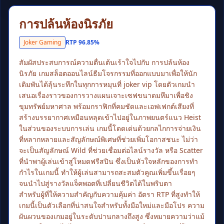
▶
การปล้นห้องนิรภัย
Joker Gaming
RTP 96.85%
สัมผัสประสบการณ์ความตื่นเต้นเร้าใจไปกับ การปล้นห้อง
นิรภัย เกมสล็อตออนไลน์ธีมโจรกรรมที่ออกแบบมาเพื่อให้นัก
เดิมพันได้ลุ้นระทึกในทุกการหมุนที่ joker vip โดยตัวเกมนำ
เสนอเรื่องราวของการวางแผนเจาะเซฟขนาดมหึมาเพื่อชิง
ขุมทรัพย์มหาศาล พร้อมกราฟิกที่คมชัดและเอฟเฟกต์เสียงที่
สร้างบรรยากาศเหมือนหลุดเข้าไปอยู่ในภาพยนตร์แนว Heist
ในส่วนของระบบการเล่น เกมนี้โดดเด่นด้วยกลไกการจ่ายเงิน
ที่หลากหลายและสัญลักษณ์พิเศษที่ช่วยเพิ่มโอกาสชนะ ไม่ว่า
จะเป็นสัญลักษณ์ Wild ที่ช่วยเชื่อมต่อไลน์รางวัล หรือ Scatter
ที่นำพาผู้เล่นเข้าสู่โหมดฟรีสปิน ซึ่งเป็นหัวใจหลักของการทำ
กำไรในเกมนี้ ทำให้ผู้เล่นสามารถสะสมตัวคูณเพิ่มขึ้นเรื่อยๆ
จนนำไปสู่รางวัลแจ็คพอตที่เปลี่ยนชีวิตได้ในพริบตา
สำหรับผู้ที่ให้ความสำคัญกับความคุ้มค่า อัตรา RTP ที่สูงทำให้
เกมนี้เป็นตัวเลือกที่น่าสนใจสำหรับทั้งมือใหม่และมือโปร ความ
ผันผวนของเกมอยู่ในระดับปานกลางถึงสูง ซึ่งหมายความว่าแม้