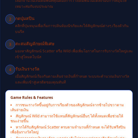
เลือกจำนวนเงินเดิมพันที่คุณต้องการวางเดิมพันในแต่ละรอบการหมุนให้
เหมาะสมกับงบประมาณ
กดปุ่มสปิน
2
คลิกที่ปุ่มหมุนเพื่อเริ่มการปล้นห้องนิรภัยและให้สัญลักษณ์ต่างๆ เรียงตัวกัน
บนรีล
สะสมสัญลักษณ์พิเศษ
3
มองหาสัญลักษณ์ Scatter หรือ Wild เพื่อเพิ่มโอกาสในการรับรางวัลใหญ่และ
เข้าสู่โหมดโบนัส
รับเงินรางวัล
4
เมื่อสัญลักษณ์เรียงกันตามเส้นจ่ายเงินที่กำหนด ระบบจะคำนวณเงินรางวัล
และเพิ่มเข้าสู่เครดิตของคุณทันที
Game Rules & Features
การชนะรางวัลขึ้นอยู่กับการเรียงตัวของสัญลักษณ์จากซ้ายไปขวาตาม
เส้นจ่ายเงิน
สัญลักษณ์ Wild สามารถใช้แทนที่สัญลักษณ์อื่นๆ ได้ทั้งหมดเพื่อช่วยให้
ชนะง่ายขึ้น
หากได้รับสัญลักษณ์ Scatter ครบตามจำนวนที่กำหนด จะได้รับฟรีสปิน
เพื่อลุ้นรางวัลใหญ่