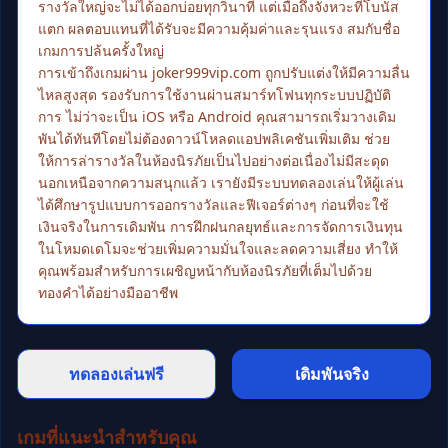
รางวัลใหญ่จะไม่ได้ออกบ่อยทุกวินาที แต่เมื่อถึงจังหวะที่โบนัส
แตก ผลตอบแทนที่ได้รับจะมีความคุ้มค่าและรุนแรง สมกับชื่อ
เกมการปล้นครั้งใหญ่
การเข้าถึงเกมผ่าน joker999vip.com ถูกปรับแต่งให้มีความลื่น
ไหลสูงสุด รองรับการใช้งานผ่านสมาร์ทโฟนทุกระบบปฏิบัติ
การ ไม่ว่าจะเป็น iOS หรือ Android คุณสามารถเริ่มวางเดิม
พันได้ทันทีโดยไม่ต้องดาวน์โหลดแอปพลิเคชันเพิ่มเติม ช่วย
ให้การล่ารางวัลในห้องนิรภัยเป็นไปอย่างต่อเนื่องไม่มีสะดุด
นอกเหนือจากความสนุกแล้ว เรายังมีระบบทดลองเล่นให้ผู้เล่น
ได้ศึกษารูปแบบการออกรางวัลและฟีเจอร์ต่างๆ ก่อนที่จะใช้
เงินจริงในการเดิมพัน การฝึกฝนกลยุทธ์และการจัดการเงินทุน
ในโหมดเดโมจะช่วยเพิ่มความมั่นใจและลดความเสี่ยง ทำให้
คุณพร้อมสำหรับการเผชิญหน้ากับห้องนิรภัยที่เต็มไปด้วย
ทองคำได้อย่างมืออาชีพ
ทดลองเล่นฟรี
เดิมพันจริง
เกมที่แนะนำสำหรับคุณ