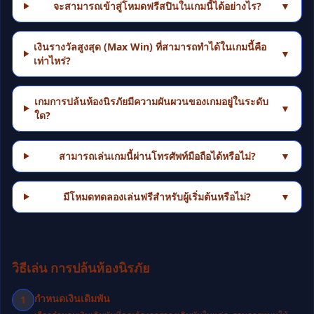
จะสามารถเข้าสู่โหมดฟรีสปินในเกมนี้ได้อย่างไร?
▼
เงินรางวัลสูงสุด (Max Win) ที่สามารถทำได้ในเกมนี้คือ
▼
เท่าไหร่?
เกมการปล้นห้องนิรภัยมีความผันผวนของเกมอยู่ในระดับ
▼
ใด?
สามารถเล่นเกมนี้ผ่านโทรศัพท์มือถือได้หรือไม่?
▼
มีโหมดทดลองเล่นฟรีสำหรับผู้เริ่มต้นหรือไม่?
▼
วิธีเล่น การปล้นห้องนิรภัย
กำหนดเงินเดิมพัน
1