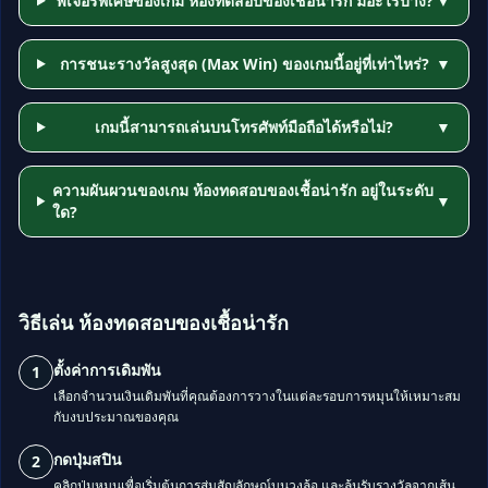
ฟีเจอร์พิเศษของเกม ห้องทดสอบของเชื้อน่ารัก มีอะไรบ้าง?
▼
การชนะรางวัลสูงสุด (Max Win) ของเกมนี้อยู่ที่เท่าไหร่?
▼
เกมนี้สามารถเล่นบนโทรศัพท์มือถือได้หรือไม่?
▼
ความผันผวนของเกม ห้องทดสอบของเชื้อน่ารัก อยู่ในระดับ
▼
ใด?
วิธีเล่น ห้องทดสอบของเชื้อน่ารัก
ตั้งค่าการเดิมพัน
1
เลือกจำนวนเงินเดิมพันที่คุณต้องการวางในแต่ละรอบการหมุนให้เหมาะสม
กับงบประมาณของคุณ
กดปุ่มสปิน
2
คลิกปุ่มหมุนเพื่อเริ่มต้นการสุ่มสัญลักษณ์บนวงล้อ และลุ้นรับรางวัลจากเส้น