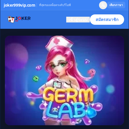
joker999vip.com
ที่สุดของสล็อตระดับวีไอพี
เลือกภาษา
เข้าสู่ระบบ
สมัครสมาชิก