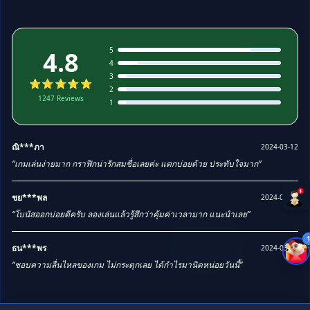
5
4.8
4
3
⭐⭐⭐⭐⭐
2
1247 Reviews
1
ณิ***ภา
2024-03-12
“เกมเล่นง่ายมาก กราฟิกน่ารักสมชื่อเลยค่ะ แตกบ่อยด้วย ประทับใจมาก”
ชย***พล
2024-03-15
“โบนัสออกบ่อยดีครับ ลองเล่นแล้วรู้สึกว่าคุ้มค่าเวลามาก แนะนำเลย”
ธน***พร
2024-03-18
“ชอบความลื่นไหลของเกม ไม่กระตุกเลย ได้กำไรมานิดหน่อยวันนี้”