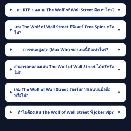
ค่า RTP ของเกม The Wolf of Wall Street คือเท่าไหร่?
▼
เกม The Wolf of Wall Street มีฟีเจอร์ Free Spins หรือ
▼
ไม่?
การชนะสูงสุด (Max Win) ของเกมนี้คือเท่าไหร่?
▼
สามารถทดลองเล่น The Wolf of Wall Street ได้ฟรีหรือ
▼
ไม่?
เกม The Wolf of Wall Street รองรับการเล่นบนมือถือ
▼
หรือไม่?
ทำไมต้องเล่น The Wolf of Wall Street ที่ joker vip?
▼