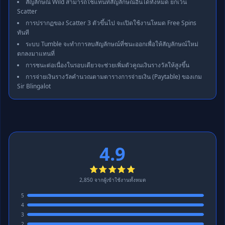
สัญลักษณ์ Wild สามารถใช้แทนที่สัญลักษณ์อื่นได้ทั้งหมด ยกเว้น
Scatter
การปรากฏของ Scatter 3 ตัวขึ้นไป จะเปิดใช้งานโหมด Free Spins
ทันที
ระบบ Tumble จะทำการลบสัญลักษณ์ที่ชนะออกเพื่อให้สัญลักษณ์ใหม่
ตกลงมาแทนที่
การชนะต่อเนื่องในรอบเดียวจะช่วยเพิ่มตัวคูณเงินรางวัลให้สูงขึ้น
การจ่ายเงินรางวัลคำนวณตามตารางการจ่ายเงิน (Paytable) ของเกม
Sir Blingalot
คะแนนรีวิวจากผู้เล่นจริง
4.9
⭐⭐⭐⭐⭐
2,850 จากผู้เข้าใช้งานทั้งหมด
5
4
3
2