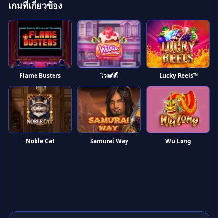
เกมที่เกี่ยวข้อง
Flame Busters
ไวลด์ดี้
Lucky Reels™
Noble Cat
Samurai Way
Wu Long