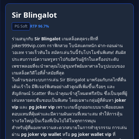
▶
Sir Blingalot
PG Soft
RTP 96.7%
ร่วมสนุกกับ
Sir Blingalot
เกมสล็อตสุดระทึกที่
joker999vip.com กราฟิกสวย โบนัสแตกหนัก ฝาก-ถอนผ่าน
วอเลท รวดเร็วทันใจ สมัครเล่นวันนี้รับโปรโมชั่นพิเศษ! สัมผัส
ประสบการณ์ความหรูหราไปกับอัศวินผู้รักในเครื่องประดับ
เพชรพลอยที่จะนำพาคุณไปสู่ขุมทรัพย์มหาศาลในรูปแบบของ
เกมสล็อตวิดีโอที่ล้ำสมัยที่สุด
ในด้านของระบบการเล่น Sir Blingalot มาพร้อมกับกลไกที่ตื่น
เต้นเร้าใจ มีฟีเจอร์พิเศษอย่างตัวคูณที่เพิ่มขึ้นเรื่อยๆ และ
สัญลักษณ์ Scatter ที่จะนำคุณเข้าสู่โหมดฟรีสปิน ซึ่งเป็นจุดที่ผู้
เล่นหลายคนชื่นชอบเป็นพิเศษ โดยเฉพาะกลุ่มผู้ที่ค้นหา
joker
vip
และ
pg joker vip
เพราะเกมนี้ถูกออกแบบมาเพื่อมอบผล
ตอบแทนที่คุ้มค่าและมีความผันผวนที่เหมาะสม ทำให้การลุ้น
รางวัลใหญ่เป็นเรื่องที่เป็นไปได้ในทุกการหมุน
สำหรับผู้ที่มองหาความสะดวกสบายในการทำธุรกรรม การเล่น
ผ่าน
pg joker vip wallet
หรือ
pg joker wallet vip
ที่